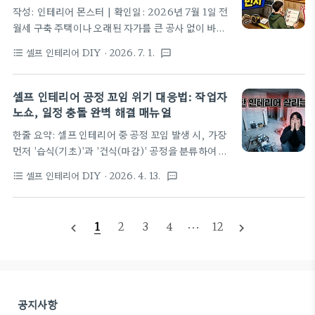
바탕으로 살펴보면, 반셀프 직영 공사의 핵심은 공정
작성: 인테리어 몬스터 | 확인일: 2026년 7월 1일 전
순서표를 외우는 일이 아니라 후속 공정이 앞 공정을
월세 구축 주택이나 오래된 자가를 큰 공사 없이 바꾸
다시 건드리지 않게 만드는 소통 순서다. 이 글에서는
려 한다면, 새 가구를 들이기 전 원상복구 가능성, 전
이를 3대 필수 확정 요소로 정리한다. 핵심 요약 대상:
셀프 인테리어 DIY
· 2026. 7. 1.
format_list_bulleted
textsms
기 안전, 습기 상태, 색상 조합을 먼저 확인해야 한다.
구축 아파트 주방·현관·조명 공사를 반셀프 직영으로
'최소 비용으로 최대 효과를 낼 수 있을까?'라는 질문
조율하는 집주인 ..
에 대한 가장 현실적인 해답은 조명, 표면, 색상 순으
셀프 인테리어 공정 꼬임 위기 대응법: 작업자
로 변화를 주는 것이다. 2026년 현재 실거주 목적의
노쇼, 일정 충돌 완벽 해결 매뉴얼
구축 주택 부분 시공 수요가 다시 증가하고 있지만, 초
한줄 요약: 셀프 인테리어 중 공정 꼬임 발생 시, 가장
저예산 홈스타일링은 공사비를 줄이는 만큼 실패했을
먼저 '습식(기초)'과 '건식(마감)' 공정을 분류하여 절
때의 기회비용도 함께 고려해야 한다. 이 글에서는 복
대 미룰 수 없는 일정을 파악하고, 예정일 72시간 전
구, 전기, 습기, 색상이라는 네 가지 핵심 키워드를 중
셀프 인테리어 DIY
· 2026. 4. 13.
format_list_bulleted
textsms
에 대기 보상금을 활용해 후속 작업자와 일정을 조율
심으로 실용적인 가이드를 제안한다. 핵심 요약 대상:
하는 것이 위기 대응의 핵심입니다.셀프 인테리어를
전월세..
진행하다 보면 아무리 계획을 철저히 세워도 한 번쯤
1
2
3
4
···
12
navigate_before
navigate_next
은 피할 수 없는 악몽을 겪게 됩니다.앞 공정이 하루
밀렸는데 내일 아침 당장 후속 도배팀이 들어와야 하
는 상황, 자재는 아직 도착하지 않았고 핵심 작업자는
전화를 받지 않는 아찔한 순간입니다.이른바 '공정 꼬
임' 상황은 셀프 인테리어 현장에서 가장 두렵고 스트
공지사항
레스받는 위기입니다.특히 최근 인건비 상승과 자재