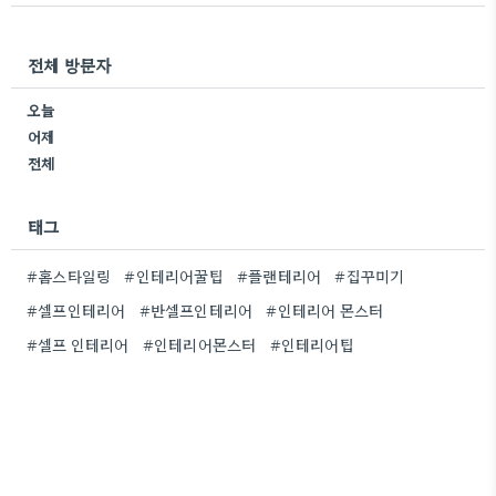
수급 불안정이 겹치면서 이러한 일정 충돌 위기는 더
욱 잦아지고 있습니다.하지만 당황..
전체 방문자
오늘
어제
전체
태그
#홈스타일링
#인테리어꿀팁
#플랜테리어
#집꾸미기
#셀프인테리어
#반셀프인테리어
#인테리어 몬스터
#셀프 인테리어
#인테리어몬스터
#인테리어팁