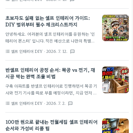
감 전 습식 공간에는 바로 사용할 수 있는 아덱스
서 확인하세요. 시공 안전: 작업 공간을 충분히 환기하
(ARDEX) WPM 003 또는 마페이 아쿠아 디펜스
고 제품 안내에 맞는 장갑과 마스크를 착용하세..
를 검토할 수 있습니다. 실외 옥상에는 마페이 마페라
초보자도 실패 없는 셀프 인테리어 가이드:
스틱(Mapelastic) 70KS나 KCC 우레탄 방수재처
DIY 범위부터 필수 체크리스트까지
럼 노출 환경에 맞는 제품과 시스템을 선택해야 합니
안녕하세요. 여러분의 셀프 인테리어를 응원하는 '인
다. 크랙 보수와 하도(프라이머) 도포를 생략하면 기
테리어 몬스터' 입니다.적은 예산으로 나만의 특별한
포·들뜸·박리 등의 하자가 생길 수 있으므로 제조사의
보금자리를 가꾸고 싶다면, 체계적으로 계획하고 쉽
표준 시공 절차를 따라야 합니다.안녕하세요! 공간을
셀프 인테리어 DIY
· 2026. 7. 12.
format_list_bulleted
textsms
게 할 수 있는 영역부터 선택하는 것이 안전한 첫걸음
아름답고 기능적으로 만드는 인테리어 디자이너입니
입니다. 무턱대고 비싼 자재를 구매하거나 철거부터
다. 인테리어 공정 중에서도 '방수'는 눈에 보이지 않
진행하기보다 시공 난이도와 위험 요소를 꼼꼼히 구분
반셀프 인테리어 공정 순서: 목공 vs 전기, 재
지만, 한 번 하자 가 나면 아랫집 피..
해 실행 가능한 범위부터 시작하는 것이 현명한 비용
시공 막는 완벽 조율 비법
절약의 출발점입니다. 30초 핵심 요약 시공 범위 설
구축 아파트를 반셀프 인테리어로 진행하면서 목공 기
정: 전기 배선이나 누수처럼 안전사고 위험이 큰 공사
사와 전기 기사를 따로 부를 예정이라면, 지금 먼저 정
는 전문가에게 의뢰하고, 페인팅과 소품 배치를 중심
할 것은 "목공이 먼저냐, 전기가 먼저냐"가 아니다.
으로 셀프 시공을 계획합니다. 공간 비율 유지: 가구가
셀프 인테리어 DIY
· 2026. 7. 2.
format_list_bulleted
textsms
전기 위치를 나중에 정하면 목공 마감이 다시 뜯길 수
차지하는 비율을 줄이고 낮은 가구를 배치해 개방감과
있는가를 기준으로 가전 배치, 전기 배선, 최종 마감
원활한 생활 동선을 확보합니다. 마감 완성도 보완:
의 기준을 먼저 확정해야 한다. 2026년 7월 2일 기준
100만 원으로 끝내는 전월세집 셀프 인테리어
실..
으로 확인한 공공기관 자료와 실제 현장 실무 메모를
순서와 가성비 리폼 팁