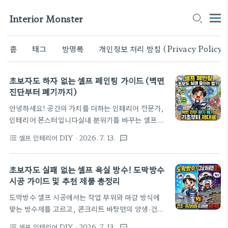
Interior Monster
홈
태그
방명록
개인정보 처리 방침 (Privacy Policy)
초보자도 하자 없는 셀프 페인팅 가이드 (벽면
진단부터 폐기까지)
안녕하세요! 공간의 가치를 더하는 인테리어 전문가,
인테리어 몬스터입니다실내 분위기를 바꾸는 셀프 페
인팅은 벽면 상태를 점검하고 용도에 맞는 자재를 선
셀프 인테리어 DIY
· 2026. 7. 13.
format_list_bulleted
textsms
택하는 것만으로도 시공 하자를 줄일 수 있습니다. 작
업 전 제품이 권장하는 온·습도와 건조 시간을 확인하
고 적절한 개인 보호구를 착용하면 안전사고 위험을
초보자도 실패 없는 셀프 욕실 방수! 도막방수
낮추고 마감 완성도를 높일 수 있습니다. 시행착오를
시공 가이드 및 추천 제품 총정리
줄이려면 아래 가이드를 끝까지 확인해 보세요. 30초
도막방수 셀프 시공에서는 작업 부위와 마감 방식에
핵심 요약 벽면 진단: 곰팡이와 들뜬 기존 페인트를 먼
맞는 방수제를 고르고, 콘크리트 바탕면의 양생·건조
저 제거해야 새 페인트가 잘 붙습니다. 친환경 자재:
상태를 먼저 확인해야 합니다. 실내 욕실이나 타일 마
환경표지 인증(환경마크) 표시와 제품 용도를 용기에
셀프 인테리어 DIY
· 2026. 7. 13.
format_list_bulleted
textsms