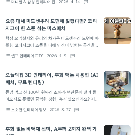
미니멀 & 감성 인테리어 팁
· 2026. 4. 14.
format_list_bulleted
textsms
다. 일본 20대들이 자기 방을 꾸미고 올리면서 붙이는
차지하는 비율을 줄이고 낮은 가구를 배치해 개방감과
태그다. 내용을 보면 하나같이 비슷하다.낮은 우드톤
원활한 생활 동선을 확보합니다. 마감 완성도 보완:
선반. 베이지색 패브릭 소파. 은은한 무드등. 작은 관
실..
요즘 대세 미드센추리 모던에 질렸다면? 코티
엽식물 한 화분.그런데 잠깐. 저거… 어디서 본 것 같
지코어 한 스푼 섞는 믹스매치
지 않은가.📌 이 글에서 다루는 내용2025년 재팬디
핵심 요약철제와 유리의 차가운 미드센추리 모던에 따
인테리어가 다시 한번 폭발적으로 바이럴된 진짜 이
뜻한 코티지코어 소품을 더해 인간미 넘치는 공간을
유'일본풍' 스타일인데 왜 한국이 원조가 됐나 — 꼬
만들어요.완벽한 조화보다는 의도적인 불균형이 주는
꼬무식 반전의 진실한국식 재팬디가 일본에 역수출된
셀프 인테리어 DIY
· 2026. 4. 9.
format_list_bulleted
textsms
편안함이 요즘 거실 인테리어의 핵심 포인트입니다.
놀라운 이야기100만 원 이하로 재팬디 감성 완성하는
빈티지 소품 하나로 집안 분위기를 180도 바꾸는 현
실전 가이드1. 재팬디란 무엇인가 — 근데 만든 건 일
실적인 믹스매치 노하우를 공유할게요. 안녕하세요!
본도 북유럽도 아니었다재팬디(..
오늘의집 3D 인테리어, 후회 막는 사용법 (AI
오늘도 집 꾸미기에 진심인 인테리어 몬스터예요. 사
배치, 무료 렌더링)
실 저 얼마 전까지만 해도 거실을 온통 미드센추리 모
큰맘 먹고 산 100만 원짜리 소파가 현관문에 걸려 들
던 스타일로 도배했거든요. 바우하우스 느낌의 철제
어오지도 못했던 끔찍한 경험, 혹시 있으신가요? 저는
의자랑 유리 테이블, 딱딱 떨어지는 직선들... 처음엔
있습니다. 가구 구매 실패는 단순히 돈만 날리는 게 아
정말 세련돼 보여서 좋았죠. 그런데 어느 날 밤, 퇴근
소소한 인테리어 정보
· 2025. 8. 27.
format_list_bulleted
textsms
닙니다. 기대감과 설렘이 한순간에 후회와 스트레스
하고 거실에 앉아 있는데 왠지 모르게 마음이 서늘하
로 바뀌는, 정말이지 뼈아픈 경험이죠. 이 글은 바로
더라고요. 마치 모델하우스에 얹혀사는 느낌이랄까?
그 후회를 원천 차단하는 가장 현실적인 방법에 대한
모든 게 수직과 수평으로 딱딱 맞아떨어지는 서재는..
후회 없는 바닥재 선택, A부터 Z까지 완벽 가
이야기입니다. 값비싼 시행착오 없이, 내 공간의 가능