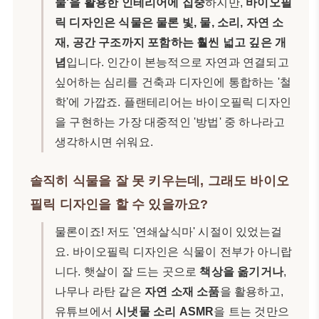
물'을 활용한 인테리어에 집중
하지만,
바이오필
릭 디자인은 식물은 물론 빛, 물, 소리, 자연 소
재, 공간 구조까지 포함하는 훨씬 넓고 깊은 개
념
입니다. 인간이 본능적으로 자연과 연결되고
싶어하는 심리를 건축과 디자인에 통합하는 '철
학'에 가깝죠. 플랜테리어는 바이오필릭 디자인
을 구현하는 가장 대중적인 '방법' 중 하나라고
생각하시면 쉬워요.
솔직히 식물을 잘 못 키우는데, 그래도 바이오
필릭 디자인을 할 수 있을까요?
물론이죠! 저도 '연쇄살식마' 시절이 있었는걸
요. 바이오필릭 디자인은 식물이 전부가 아니랍
니다. 햇살이 잘 드는 곳으로
책상을 옮기거나
,
나무나 라탄 같은
자연 소재 소품
을 활용하고,
유튜브에서
시냇물 소리 ASMR
을 트는 것만으