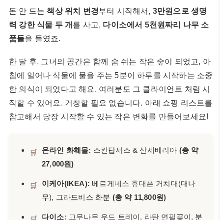
돈 안 드는
책상 위치 변경
부터 시작해서,
3만원으로 생명
력 강한 식물 두 개
를 사고,
다이소에서 5천원짜리 나무 소
품들
을 들였죠.
한 달 후, 그녀의 공간은 함께 숨 쉬는 작은 숲이 되었고, 아
침에 일어나 식물에 물을 주는 5분이 하루를 시작하는 소중
한 의식이 되었다고 해요. 여러분도 그 클라이언트 처럼 시
작할 수 있어요. 거창할 필요 없습니다. 아래 쇼핑 리스트를
참고해서 당장 시작할 수 있는 작은 변화를 만들어보세요!
온라인 화훼몰:
스킨답서스 & 산세베리아
(총 약
🛒
27,000원)
이케아(IKEA):
베르게네스 휴대폰 거치대(대나
🛒
무), 그라드비스 화분
(총 약 11,800원)
다이소:
고무나무 우드 트레이, 라탄 연필꽂이, 분
🛒