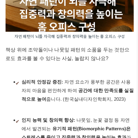
자연 패턴이 뇌를 자극해 집중력과 창의력을 높이는 홈 오피스 구성
책상 위에 조약돌이나 나뭇잎 패턴의 소품을 두는 것만으
로도 효과를 볼 수 있다는 사실, 놀랍지 않나요?
심리적 안정감 증진:
자연 요소가 풍부한 공간은 사용
✔
자의 마음을 편안하게 하여
공간에 대한 만족도를 실질
적으로 높여
줍니다. (한국실내디자인학회지, 2023)
인지 능력 및 창의력 향상:
나뭇잎, 눈꽃 결정 등 자연
✔
에서 발견되는
유기적 패턴(Biomorphic Patterns)은
스트레스를 줄이고 집중력과 창의력을 높이는 효과
가