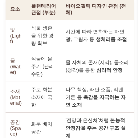
플랜테리어
바이오필릭 디자인 관점 (전
요소
관점 (부분)
체)
식물 생존
빛
시간에 따라 변화하는 자연
을 위한 광
(Ligh
광, 그림자 등
생체리듬 조절
t)
량 확보
식물에 물
물
물 자체의 존재(시각), 물소리
주기 (관리
(Wat
(청각)를 통한
심리적 안정
er)
수단)
주로 화분
나무 책상, 라탄 소품, 리넨
소재
소재에 국
커튼 등
촉감을 자극하는 자
(Mat
erial)
한
연 소재
'전망과 은신처'처럼
본능적
공간
화분 배치
안정감을 주는 공간 구조 설
(Spa
공간
ce)
계