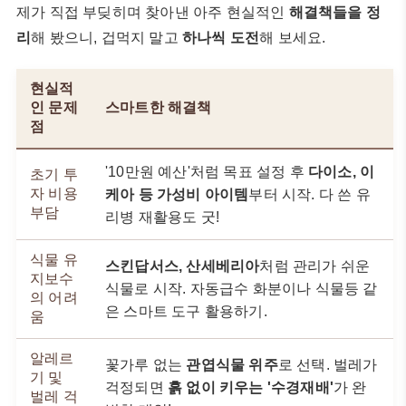
제가 직접 부딪히며 찾아낸 아주 현실적인
해결책들을 정
리
해 봤으니, 겁먹지 말고
하나씩 도전
해 보세요.
현실적
인 문제
스마트한 해결책
점
'10만원 예산'처럼 목표 설정 후
다이소, 이
초기 투
자 비용
케아 등 가성비 아이템
부터 시작. 다 쓴 유
부담
리병 재활용도 굿!
식물 유
스킨답서스, 산세베리아
처럼 관리가 쉬운
지보수
식물로 시작. 자동급수 화분이나 식물등 같
의 어려
은 스마트 도구 활용하기.
움
알레르
꽃가루 없는
관엽식물 위주
로 선택. 벌레가
기 및
걱정되면
흙 없이 키우는 '수경재배'
가 완
벌레 걱