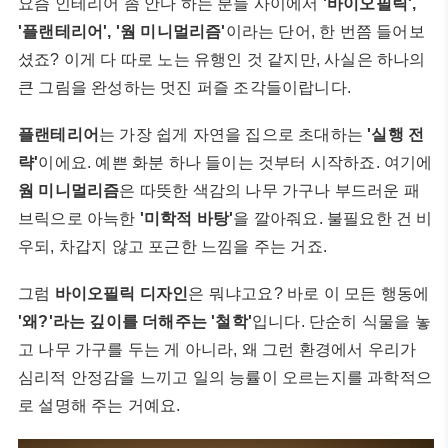
요즘 인테리어 좀 안다 하는 분들 사이에서
'바이오필릭',
'플랜테리어', '웜 미니멀리즘'
이라는 단어, 한 번쯤 들어보
셨죠? 이게 다 따로 노는 유행인 것 같지만, 사실은 하나의
큰 그림을 완성하는 멋진 퍼즐 조각들이랍니다.
플랜테리어
는 가장 쉽게 자연을 집으로 초대하는
'실행 전
략'
이에요. 예쁜 화분 하나 들이는 것부터 시작하죠. 여기에
웜 미니멀리즘
은 따뜻한 색감의 나무 가구나 부드러운 패
브릭으로 아늑한
'미학적 바탕'
을 깔아줘요. 불필요한 건 비
우되, 차갑지 않고 포근한 느낌을 주는 거죠.
그럼
바이오필릭 디자인
은 뭐냐고요? 바로 이 모든 행동에
'왜?'라는 깊이를 더해주는 '철학'
입니다. 단순히 식물을 놓
고 나무 가구를 두는 게 아니라, 왜 그런 환경에서 우리가
심리적 안정감을 느끼고 일의 능률이 오르는지를 과학적으
로 설명해 주는 거예요.