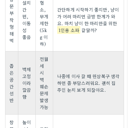
설치
협
문
간
소,
간단하게 시작하기 좋지만, 냥이
부
편,
무게
가 여러 마리면 금방 한계가 와
착
이동
제한
요. 마치 냥이 한 마리만을 위한
형
성
(5k
1인용 소파
같달까?
해
좋음
g 이
먹
하)
전월
좁
세
벽체
은
시
고정
나중에 이사 갈 때 원상복구 생각
공
벽
이라
하면 좀 부담스러워요. 괜히 집
간
훼손
깔끔
주인 눈치 보게 되잖아요.
선
문제
함
반
발생
가능
창
높이