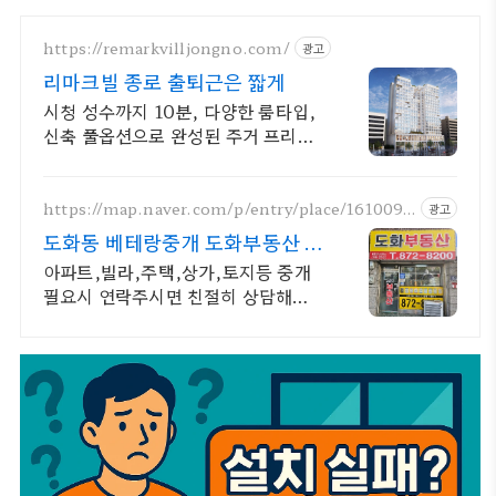
https://remarkvilljongno.com/
광고
리마크빌 종로 출퇴근은 짧게
시청 성수까지 10분, 다양한 룸타입,
신축 풀옵션으로 완성된 주거 프리미
엄
https://map.naver.com/p/entry/place/1610092
광고
645
도화동 베테랑중개 도화부동산 도
화동 대표공인중개사
아파트,빌라,주택,상가,토지등 중개
필요시 연락주시면 친절히 상담해드
리겠습니다. 아파트,빌라,오피스텔,
상가,원룸 매매.전월세