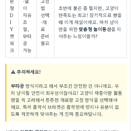
문
·넓
고정
형
이
법
초반에 품은 좀 들지만, 고양이
D
자유
선택
만족도는 최고! 장기적으로 봤을
I
조
·재
때 이게 제일이에요. 마치 냥이
Y
절,
료
만을 위한
맞춤형 놀이동산
을 지
캣
무타
준비
어주는 느낌이랄까?
워
공
필요
크
가능
⚠️ 주의하세요!
무타공
방식이라고 해서 무조건 안전한 건 아니에요. 우
리 냥이들 안전이 최우선이잖아요! 고양이 체중이랑 활동
량을 꼭 고려해서 튼튼한 재료랑 고정 방식을 선택해야
해요. 특히 흡착식 브라켓은 흡착면에 먼지나 유분이 없
도록 깨끗하게 닦아주는 게 진짜 중요하답니다.