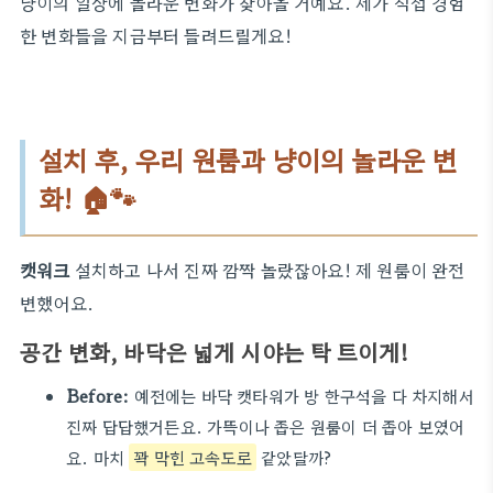
냥이의 일상에 놀라운 변화가 찾아올 거예요. 제가 직접 경험
한 변화들을 지금부터 들려드릴게요!
설치 후, 우리 원룸과 냥이의 놀라운 변
화! 🏠🐾
캣워크
설치하고 나서 진짜 깜짝 놀랐잖아요! 제 원룸이 완전
변했어요.
공간 변화, 바닥은 넓게 시야는 탁 트이게!
Before:
예전에는 바닥 캣타워가 방 한구석을 다 차지해서
진짜 답답했거든요. 가뜩이나 좁은 원룸이 더 좁아 보였어
요. 마치
꽉 막힌 고속도로
같았달까?