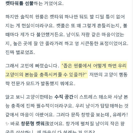
캣타워를 선물
하는 거였어요.
하지만 솔직히 원룸은 캣타워 하나만 둬도 발 디딜 틈이 없어
지는 게 현실이더라구요. 캣폴은 또 왜 그렇게 흔들리는지, 볼
때마다 제가 다 불안했거든요. 냥이도 저랑 같은 마음이었는
지, 높은 곳에 잘 안 올라가려 하고 영 시큰둥한 표정이었어요.
진짜 별로였죠.
그래서 고민에 빠졌습니다.
‘좁은 원룸에서 어떻게 하면 우리
고양이의 본능을 충족시켜줄 수 있을까?’
저만의 고양이 행동
학 전문가 모드가 발동했지 뭐예요.
알고 보니 고양이한테는
수직 공간
이 스트레스 해소와 사냥 본
능 충족에 진짜 필수적이더라구요. 우리 냥이가 답답해하는 것
같애서 마음이 아팠어요. 그러다 문득 창밖을 보는데, 유레카!
✨ 바로
창문형 캣워크
였어요. 창가에 펼쳐질 냥이의 작은 왕
국을 상상하니, 제 마음이 다 설레는 거 있죠?