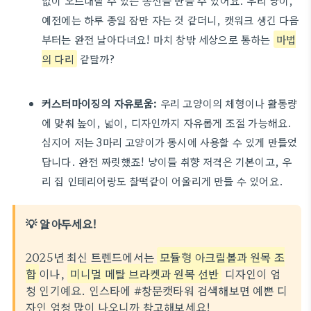
없이 오르내릴 수 있는 동선을 만들 수 있어요. 우리 냥이,
예전에는 하루 종일 잠만 자는 것 같더니, 캣워크 생긴 다음
부터는 완전 날아다녀요! 마치 창밖 세상으로 통하는
마법
의 다리
같달까?
커스터마이징의 자유로움:
우리 고양이의 체형이나 활동량
에 맞춰 높이, 넓이, 디자인까지 자유롭게 조절 가능해요.
심지어 저는 3마리 고양이가 동시에 사용할 수 있게 만들었
답니다. 완전 짜릿했죠! 냥이들 취향 저격은 기본이고, 우
리 집 인테리어랑도 찰떡같이 어울리게 만들 수 있어요.
💡 알아두세요!
2025년 최신 트렌드에서는
모듈형 아크릴볼과 원목 조
합
이나,
미니멀 메탈 브라켓과 원목 선반
디자인이 엄
청 인기예요. 인스타에 #창문캣타워 검색해보면 예쁜 디
자인 엄청 많이 나오니까 참고해보세요!