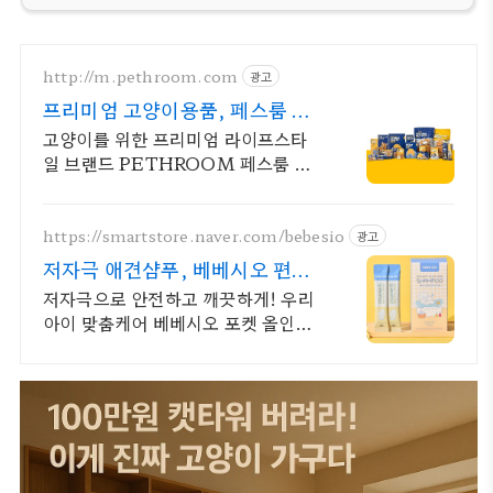
http://m.pethroom.com
광고
프리미엄 고양이용품, 페스룸 인
기 베스트템 SALE
고양이를 위한 프리미엄 라이프스타
일 브랜드 PETHROOM 페스룸 지
금 정기구독 시 전제품 평생 ~60%
할인+매달 쿠폰 3종 추가 증정!
https://smartstore.naver.com/bebesio
광고
저자극 애견샴푸, 베베시오 편리
한 포켓형 강아지샴푸
저자극으로 안전하고 깨끗하게! 우리
아이 맞춤케어 베베시오 포켓 올인원
애견샴푸 휴대용 개별 포장, 순한 아
기피부에 가장 많이 쓰이는 성분으로
만든 저자극 샴푸