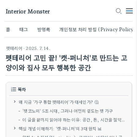
Interior Monster
홈
태그
방명록
개인정보 처리 방침 (Privacy Policy)
펫테리어
· 2025. 7. 14.
펫테리어 고민 끝! '캣-퍼니처'로 만드는 고
양이와 집사 모두 행복한 공간
목차
왜 지금 '가구 통합 펫테리어'가 대세인가? 🤔
'펫코노미' 5조 시대, 그러나 여전히 겉도는 펫 가구
이 글을 끝까지 읽어야 하는 이유: 공간, 돈, 시간을 절약하는 통합 설계의 힘
핵심 개념 이해하기: '캣-퍼니처'의 3대 원칙 📊